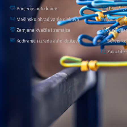
Punjenje auto klime
DPF off, 
Mašinsko obrađivanje diskova
Veliki i m
Zamjena kvačila i zamajca
Auto dija
Kodiranje i izrada auto ključeva
Servis ko
Zakažite 