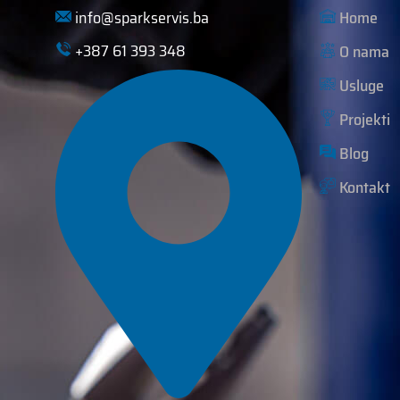
info@sparkservis.ba
Home
+387 61 393 348
O nama
Usluge
Projekti
Blog
Kontakt