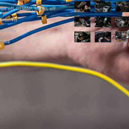
EGR off, REMAP, SWIRL off
ali servis
gnostika
čnica
servis