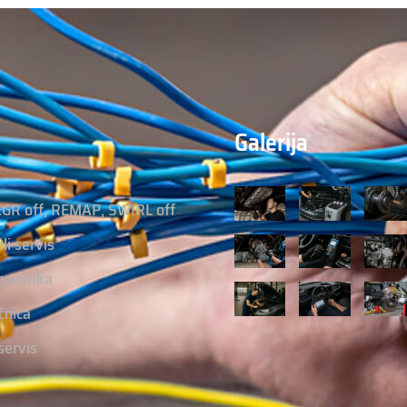
Galerija
EGR off, REMAP, SWIRL off
ali servis
gnostika
čnica
servis