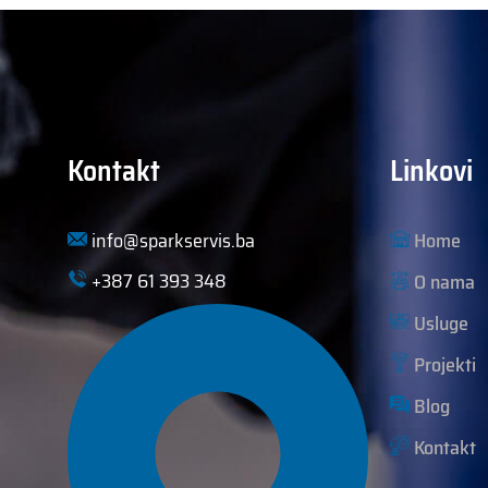
Kontakt
Linkovi
info@sparkservis.ba
Home
+387 61 393 348
O nama
Usluge
Projekti
Blog
Kontakt