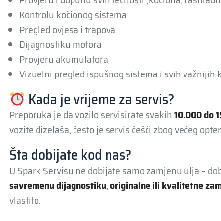
Provjeru i dopunu svih tečnosti (kočiona, rashladn
Kontrolu kočionog sistema
Pregled ovjesa i trapova
Dijagnostiku motora
Provjeru akumulatora
Vizuelni pregled ispušnog sistema i svih važnijih
Kada je vrijeme za servis?
Preporuka je da vozilo servisirate svakih
10.000 do 
vozite dizelaša, često je servis češći zbog većeg opte
Šta dobijate kod nas?
U Spark Servisu ne dobijate samo zamjenu ulja – do
savremenu dijagnostiku
,
originalne ili kvalitetne za
vlastito.