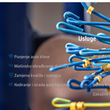
Usluge
Punjenje auto klime
DPF off, 
Mašinsko obrađivanje diskova
Veliki i m
Zamjena kvačila i zamajca
Auto dija
Kodiranje i izrada auto ključeva
Servis ko
Zakažite 