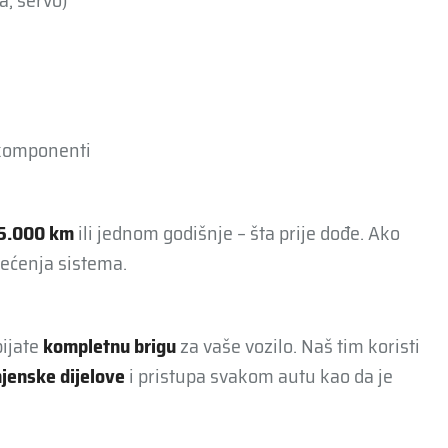
a, servo)
 komponenti
15.000 km
ili jednom godišnje – šta prije dođe. Ako
rećenja sistema.
bijate
kompletnu brigu
za vaše vozilo. Naš tim koristi
mjenske dijelove
i pristupa svakom autu kao da je